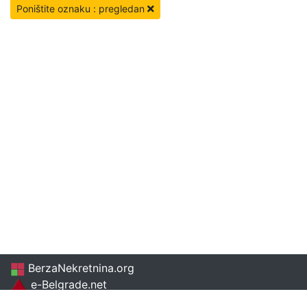
Poništite oznaku : pregledan
BerzaNekretnina.org
e-Belgrade.net
Beogradskenekretnine.com