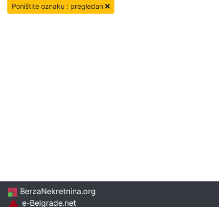
Poništite oznaku : pregledan
BerzaNekretnina.org
e-Belgrade.net
Beogradskenekretnine.com