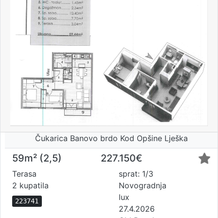
Čukarica Banovo brdo Kod Opšine Lješka
59m² (2,5)
227.150€
Terasa
sprat: 1/3
2 kupatila
Novogradnja
lux
223741
27.4.2026