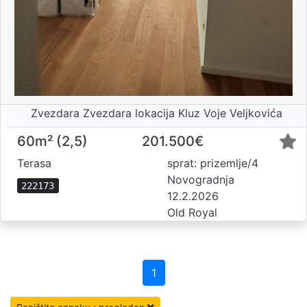
Zvezdara Zvezdara lokacija Kluz Voje Veljkovića
60m² (2,5)
201.500€
Terasa
sprat: prizemlje/4
Novogradnja
222173
12.2.2026
Old Royal
1