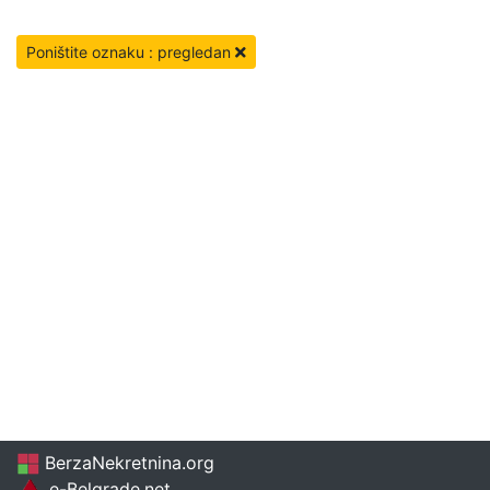
Poništite oznaku : pregledan
BerzaNekretnina.org
e-Belgrade.net