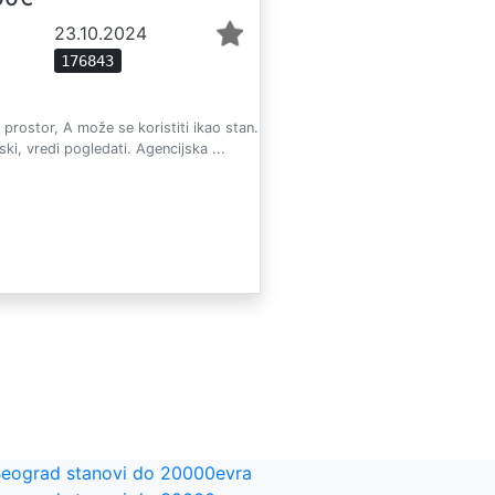
23.10.2024
176843
 prostor, A može se koristiti ikao stan.
ki, vredi pogledati. Agencijska ...
eograd stanovi do 20000evra