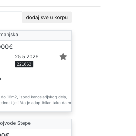
dodaj sve u korpu
rmanjska
000€
25.5.2026
221862
n
 do 16m2, ispod kancelarijskog dela,
ednost je i što je adaptibilan tako da m
Vojvode Stepe
00€