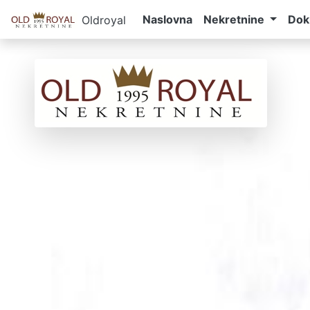
Naslovna
Nekretnine
Dok
Oldroyal