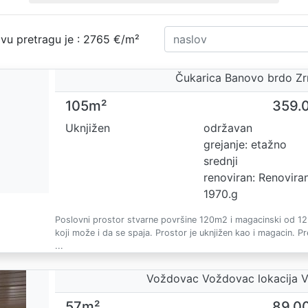
vu pretragu je : 2765 €/m²
Čukarica Banovo brdo Z
105m²
359.
Uknjižen
održavan
grejanje: etažno
srednji
renoviran: Renovira
1970.g
Poslovni prostor stvarne površine 120m2 i magacinski od 12
koji može i da se spaja. Prostor je uknjižen kao i magacin. Pr
...
Voždovac Voždovac lokacija 
57m²
89.0