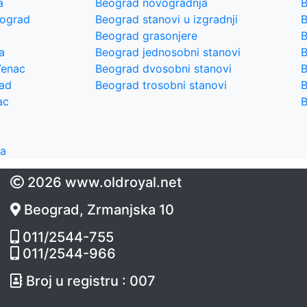
a
Beograd novogradnja
B
eograd
Beograd stanovi u izgradnji
B
Beograd grasonjere
B
a
Beograd jednosobni stanovi
B
Venac
Beograd dvosobni stanovi
B
rad
Beograd trosobni stanovi
B
ac
B
ra
2026 www.oldroyal.net
Beograd, Zrmanjska 10
011/2544-755
011/2544-966
Broj u registru : 007