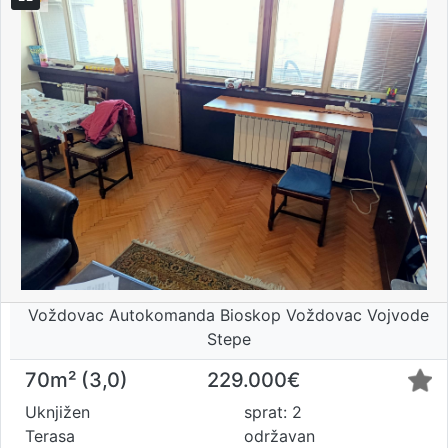
Voždovac Autokomanda Bioskop Voždovac Vojvode
Stepe
70m² (3,0)
229.000€
Uknjižen
sprat: 2
Terasa
održavan