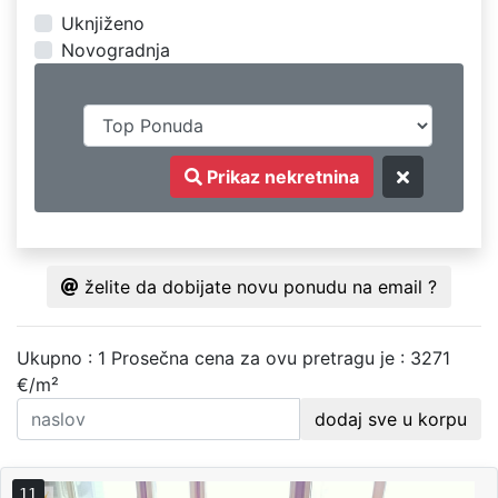
Uknjiženo
Novogradnja
Prikaz nekretnina
želite da dobijate novu ponudu na email ?
Ukupno : 1
Prosečna cena za ovu pretragu je : 3271
€/m²
dodaj sve u korpu
11