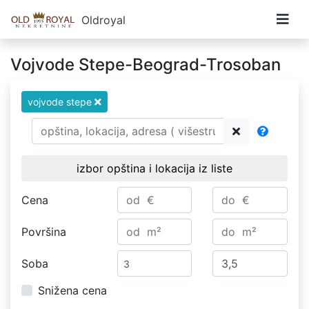
Oldroyal
Vojvode Stepe-Beograd-Trosoban
vojvode stepe
izbor opština i lokacija iz liste
Cena
Površina
Soba
Snižena cena