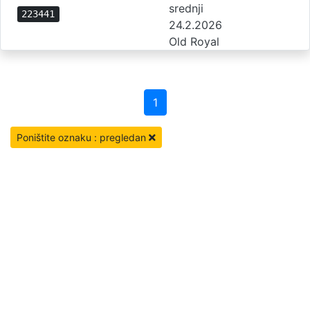
srednji
223441
24.2.2026
Old Royal
1
Poništite oznaku : pregledan