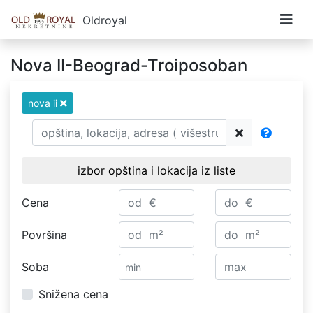
Oldroyal
Nova II-Beograd-Troiposoban
nova ii
izbor opština i lokacija iz liste
Cena
Površina
Soba
Snižena cena