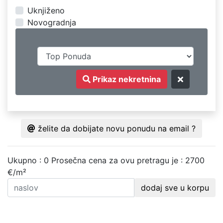
Uknjiženo
Novogradnja
Prikaz nekretnina
želite da dobijate novu ponudu na email ?
Ukupno : 0
Prosečna cena za ovu pretragu je : 2700
€/m²
dodaj sve u korpu