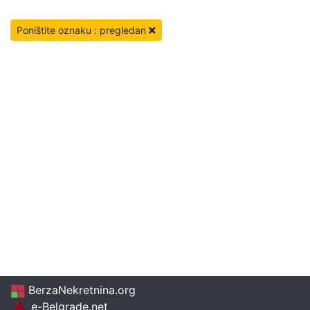
Poništite oznaku : pregledan
BerzaNekretnina.org
e-Belgrade.net