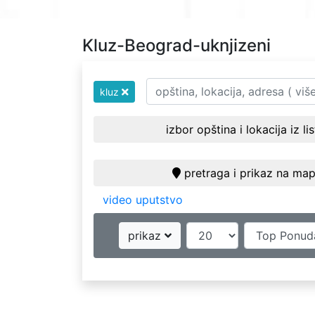
Kluz-Beograd-uknjizeni
kluz
izbor opština i lokacija iz li
pretraga i prikaz na map
video uputstvo
prikaz