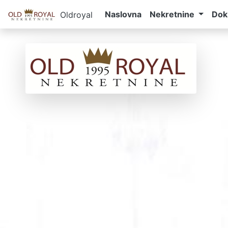
Naslovna
Nekretnine
Dok
Oldroyal