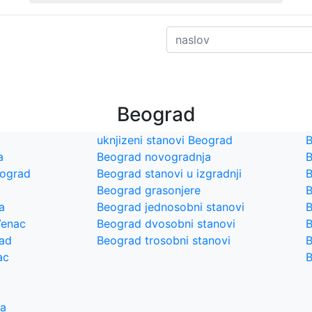
Beograd
uknjizeni stanovi Beograd
B
a
Beograd novogradnja
B
eograd
Beograd stanovi u izgradnji
B
Beograd grasonjere
B
a
Beograd jednosobni stanovi
B
Venac
Beograd dvosobni stanovi
B
rad
Beograd trosobni stanovi
B
ac
B
ra