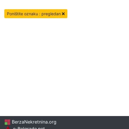
Poništite oznaku : pregledan
BerzaNekretnina.org
e-Belgrade.net