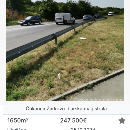
Čukarica Žarkovo Ibarska magistrala
1650m²
247.500€
Uknjižen
25.10.2024