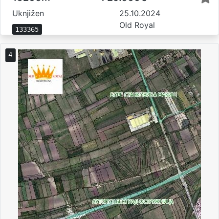
Uknjižen
25.10.2024
Old Royal
133365
4