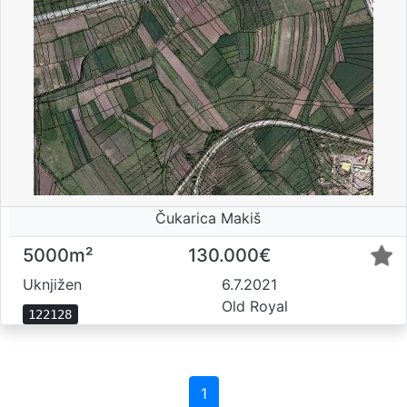
Čukarica Makiš
5000m²
130.000€
Uknjižen
6.7.2021
Old Royal
122128
1