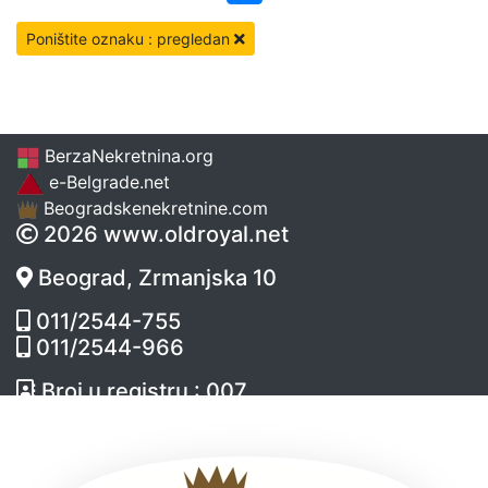
Poništite oznaku : pregledan
BerzaNekretnina.org
e-Belgrade.net
Beogradskenekretnine.com
2026 www.oldroyal.net
Beograd, Zrmanjska 10
011/2544-755
011/2544-966
Broj u registru : 007