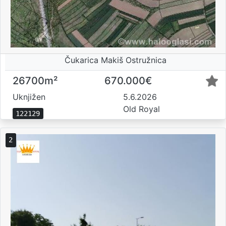
Čukarica Makiš Ostružnica
26700m²
670.000€
Uknjižen
5.6.2026
Old Royal
122129
2