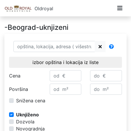
Oldroyal
-Beograd-uknjizeni
izbor opština i lokacija iz liste
Cena
Površina
Snižena cena
Uknjiženo
Dozvola
Novogradnja