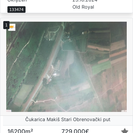
Old Royal
133474
1
Čukarica Makiš Stari Obrenovački put
16200m²
729.000€