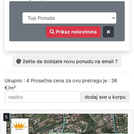
Prikaz nekretnina
želite da dobijate novu ponudu na email ?
Ukupno : 4
Prosečna cena za ovu pretragu je : 36
€/m²
dodaj sve u korpu
5