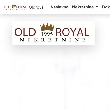
Naslovna
Nekretnine
Dok
Oldroyal