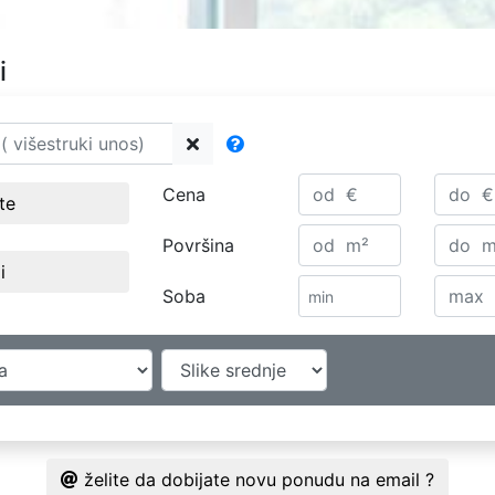
i
Cena
ste
Površina
i
Soba
želite da dobijate novu ponudu na email ?