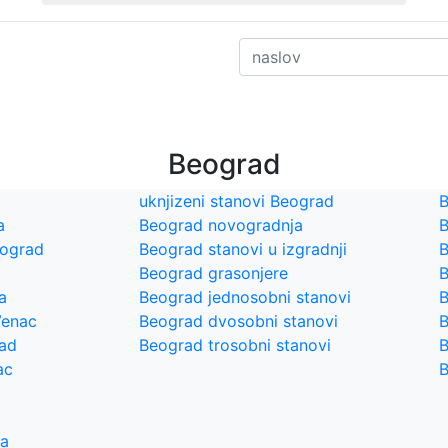
Beograd
uknjizeni stanovi Beograd
B
a
Beograd novogradnja
B
eograd
Beograd stanovi u izgradnji
B
Beograd grasonjere
B
a
Beograd jednosobni stanovi
B
Venac
Beograd dvosobni stanovi
B
rad
Beograd trosobni stanovi
B
ac
B
ra