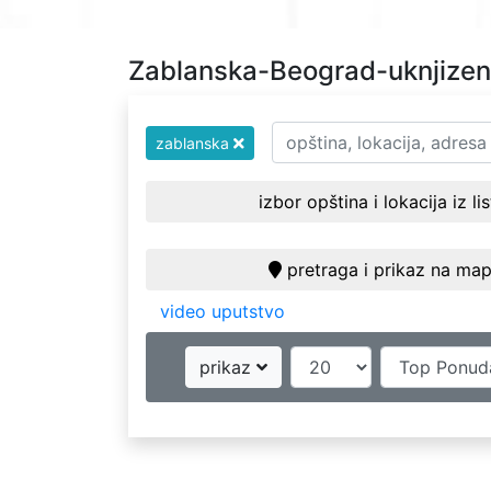
Zablanska-Beograd-uknjizen
zablanska
izbor opština i lokacija iz li
pretraga i prikaz na map
video uputstvo
prikaz