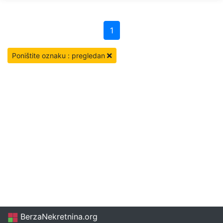
1
Poništite oznaku : pregledan
BerzaNekretnina.org