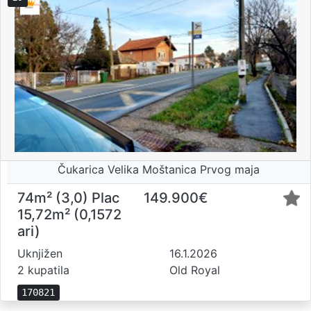
Čukarica Velika Moštanica Prvog maja
74m² (3,0)
Plac
149.900€
15,72m² (0,1572
ari)
Uknjižen
16.1.2026
2 kupatila
Old Royal
170821