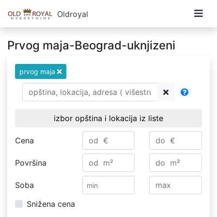
Oldroyal
Prvog maja-Beograd-uknjizeni
prvog maja
izbor opština i lokacija iz liste
Cena
Površina
Soba
Snižena cena