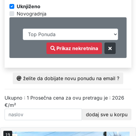
Uknjiženo
Novogradnja
Prikaz nekretnina
želite da dobijate novu ponudu na email ?
Ukupno : 1
Prosečna cena za ovu pretragu je : 2026
€/m²
dodaj sve u korpu
19