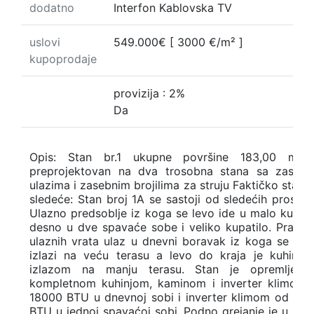
dodatno
Interfon Kablovska TV
uslovi
549.000€
[ 3000 €/m² ]
kupoprodaje
provizija : 2%
Da
Opis: Stan br.1 ukupne površine 183,00 m2 
preprojektovan na dva trosobna stana sa zasebn
ulazima i zasebnim brojilima za struju Faktičko stanje
sledeće: Stan broj 1A se sastoji od sledećih prostori
Ulazno predsoblje iz koga se levo ide u malo kupati
desno u dve spavaće sobe i veliko kupatilo. Pravo
ulaznih vrata ulaz u dnevni boravak iz koga se de
izlazi na veću terasu a levo do kraja je kuhinja
izlazom na manju terasu. Stan je opremljen 
kompletnom kuhinjom, kaminom i inverter klimom 
18000 BTU u dnevnoj sobi i inverter klimom od 12
BTU u jednoj spavaćoj sobi. Podno grejanje je u kuhi