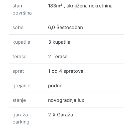
stan
183m² , uknjižena nekretnina
površina
sobe
6,0 Šestosoban
kupatila
3 kupatila
terase
2 Terase
sprat
1 od 4 spratova,
grejanje
podno
stanje
novogradnja lux
garaža
2 X Garaža
parking