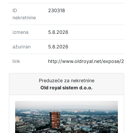
ID
230318
nekretnine
izmena
5.8.2026
ažuriran
5.8.2026
link
http://www.oldroyal.net/expose/230
Preduzeće za nekretnine
Old royal sistem d.o.o.