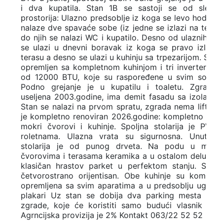
i dva kupatila. Stan 1B se sastoji se od sledeć
prostorija: Ulazno predsoblje iz koga se levo hodni
nalaze dve spavaće sobe (iz jedne se izlazi na teras
do njih se nalazi WC i kupatilo. Desno od ulaznih vr
se ulazi u dnevni boravak iz koga se pravo izlazi
terasu a desno se ulazi u kuhinju sa trpezarijom. Stan
opremljen sa kompletnom kuhinjom i tri inverter kl
od 12000 BTU, koje su raspoređene u svim sobam
Podno grejanje je u kupatilu i toaletu. Zgrada 
useljena 2003.godine, ima demit fasadu sa izolacij
Stan se nalazi na prvom spratu, zgrada nema lift. S
je kompletno renoviran 2026.godine: kompletno rađ
mokri čvorovi i kuhinje. Spoljna stolarija je PVC
roletnama. Ulazna vrata su sigurnosna. Unutrašn
stolarija je od punog drveta. Na podu u mokr
čvorovima i terasama keramika a u ostalom delu st
klasičan hrastov parket u perfektom stanju. Stan
četvorostrano orijentisan. Obe kuhinje su komple
opremljena sa svim aparatima a u predsoblju ugrađ
plakari Uz stan se dobija dva parking mesta isp
zgrade, koje će koristiti samo budući vlasnik sta
Agrncijska provizija je 2% Kontakt 063/22 52 52