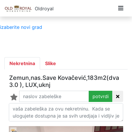
Oldroyal
izaberite novi grad
Nekretnina
Slike
Zemun,nas.Save Kovačević,183m2(dva
3.0 ), LUX,uknj
potvrdi